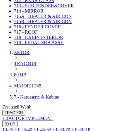
712 - REAR GLASS
713 - SUB FENDER&COVER
714 - MIRROR
715A - HEATER & AIR-CON
715B - HEATER & AIR-CON
716 - FENDER COVER
717 - ROOF
718 - CABIN INTERIOR
719 - PEDAL SUB ASSY
ZETOR
TRACTOR
80 HP
MAJORHT45
7 - Karosserie & Kabine
Ersatzteil Wahl:
TRACTOR
TRACTOR
IMPLEMENT
80 HP
10-25 HP
25-40 HP
45-55 HP
60-70 HP
80 HP