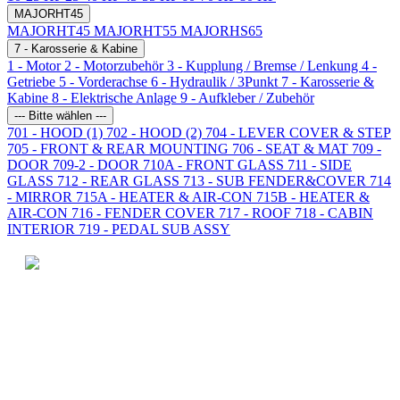
MAJORHT45
MAJORHT45
MAJORHT55
MAJORHS65
7 - Karosserie & Kabine
1 - Motor
2 - Motorzubehör
3 - Kupplung / Bremse / Lenkung
4 -
Getriebe
5 - Vorderachse
6 - Hydraulik / 3Punkt
7 - Karosserie &
Kabine
8 - Elektrische Anlage
9 - Aufkleber / Zubehör
--- Bitte wählen ---
701 - HOOD (1)
702 - HOOD (2)
704 - LEVER COVER & STEP
705 - FRONT & REAR MOUNTING
706 - SEAT & MAT
709 -
DOOR
709-2 - DOOR
710A - FRONT GLASS
711 - SIDE
GLASS
712 - REAR GLASS
713 - SUB FENDER&COVER
714
- MIRROR
715A - HEATER & AIR-CON
715B - HEATER &
AIR-CON
716 - FENDER COVER
717 - ROOF
718 - CABIN
INTERIOR
719 - PEDAL SUB ASSY