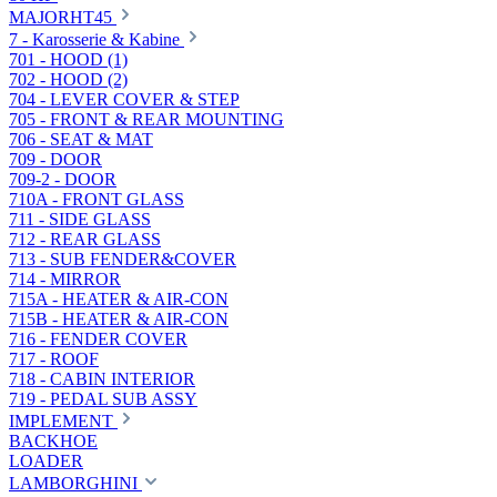
MAJORHT45
7 - Karosserie & Kabine
701 - HOOD (1)
702 - HOOD (2)
704 - LEVER COVER & STEP
705 - FRONT & REAR MOUNTING
706 - SEAT & MAT
709 - DOOR
709-2 - DOOR
710A - FRONT GLASS
711 - SIDE GLASS
712 - REAR GLASS
713 - SUB FENDER&COVER
714 - MIRROR
715A - HEATER & AIR-CON
715B - HEATER & AIR-CON
716 - FENDER COVER
717 - ROOF
718 - CABIN INTERIOR
719 - PEDAL SUB ASSY
IMPLEMENT
BACKHOE
LOADER
LAMBORGHINI