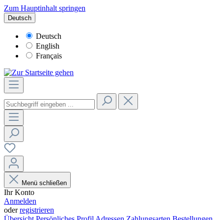
Zum Hauptinhalt springen
Deutsch
Deutsch
English
Français
Menü schließen
Ihr Konto
Anmelden
oder
registrieren
Übersicht
Persönliches Profil
Adressen
Zahlungsarten
Bestellungen