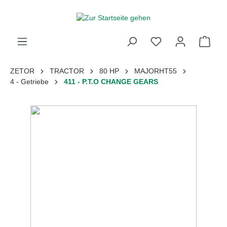
inhalt springen
ZETOR
TRACTOR
80 HP
MAJORHT55
4 - Getriebe
411 - P.T.O CHANGE GEARS