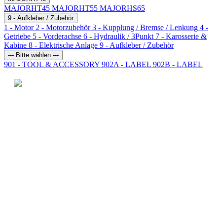
MAJORHT45
MAJORHT55
MAJORHS65
9 - Aufkleber / Zubehör
1 - Motor
2 - Motorzubehör
3 - Kupplung / Bremse / Lenkung
4 -
Getriebe
5 - Vorderachse
6 - Hydraulik / 3Punkt
7 - Karosserie &
Kabine
8 - Elektrische Anlage
9 - Aufkleber / Zubehör
--- Bitte wählen ---
901 - TOOL & ACCESSORY
902A - LABEL
902B - LABEL