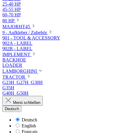
25-40 HP
45-55 HP
60-70 HP
80 HP
MAJORHT45
9 - Aufkleber / Zubehör
901 - TOOL & ACCESSORY
902A - LABEL
902B - LABEL
IMPLEMENT
BACKHOE
LOADER
LAMBORGHINI
TRACTOR
G23H_G27H_G30H
G35H
G40H_G50H
Menü schließen
Deutsch
Deutsch
English
Français